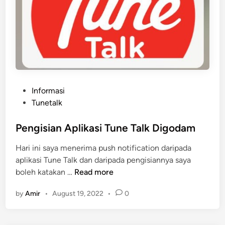
P
Informasi
o
Tunetalk
s
t
Pengisian Aplikasi Tune Talk Digodam
e
Hari ini saya menerima push notification daripada
d
aplikasi Tune Talk dan daripada pengisiannya saya
i
P
boleh katakan …
Read more
n
e
by
Amir
•
August 19, 2022
•
0
n
g
i