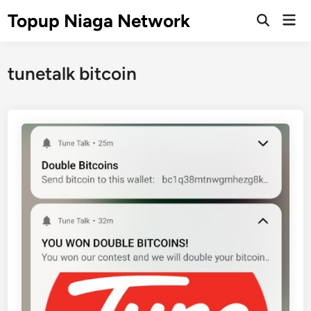
Skip
Topup Niaga Network
Mai
to
Open
Men
Search
content
tunetalk bitcoin