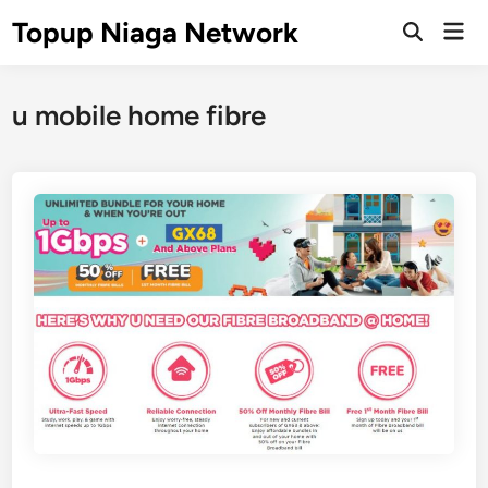
Skip
Topup Niaga Network
Mai
to
Open
Men
Search
content
u mobile home fibre