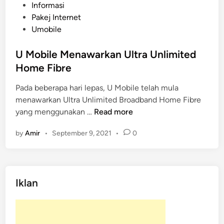
P
Informasi
o
Pakej Internet
s
Umobile
t
e
U Mobile Menawarkan Ultra Unlimited
d
Home Fibre
i
Pada beberapa hari lepas, U Mobile telah mula
n
menawarkan Ultra Unlimited Broadband Home Fibre
U
yang menggunakan …
Read more
M
by
Amir
•
September 9, 2021
•
0
o
b
i
l
Iklan
e
M
e
n