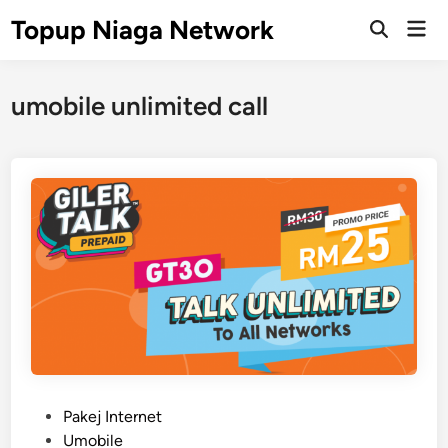
Skip
Topup Niaga Network
Mai
to
Open
Men
Search
content
umobile unlimited call
P
Pakej Internet
o
Umobile