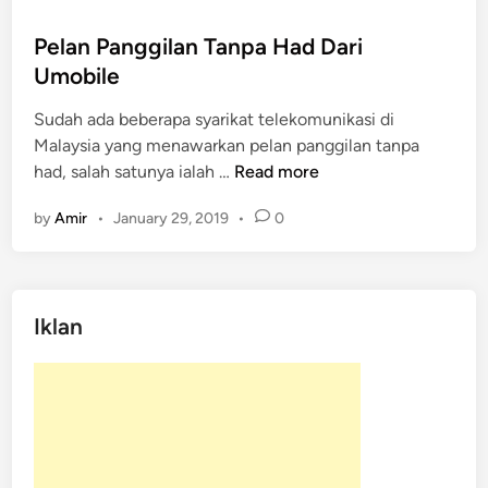
s
t
Pelan Panggilan Tanpa Had Dari
e
Umobile
d
Sudah ada beberapa syarikat telekomunikasi di
i
Malaysia yang menawarkan pelan panggilan tanpa
n
P
had, salah satunya ialah …
Read more
e
by
Amir
•
January 29, 2019
•
0
l
a
n
P
Iklan
a
n
g
g
i
l
a