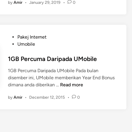
by
Amir
•
January 29, 2019
•
0
l
a
n
P
a
P
Pakej Internet
n
o
Umobile
g
s
g
t
1GB Percuma Daripada UMobile
i
e
l
1GB Percuma Daripada UMobile Pada bulan
d
a
disember ini, UMobile memberikan Year End Bonus
i
n
1
dimana anda diberikan …
Read more
n
T
G
a
by
Amir
•
December 12, 2015
•
0
B
n
P
p
e
a
r
H
c
a