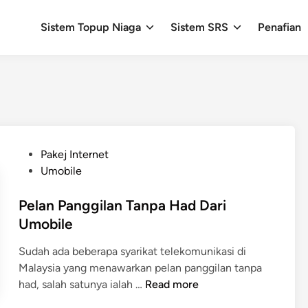
Sistem Topup Niaga
Sistem SRS
Penafian
P
Pakej Internet
o
Umobile
s
t
Pelan Panggilan Tanpa Had Dari
e
Umobile
d
Sudah ada beberapa syarikat telekomunikasi di
i
Malaysia yang menawarkan pelan panggilan tanpa
n
P
had, salah satunya ialah …
Read more
e