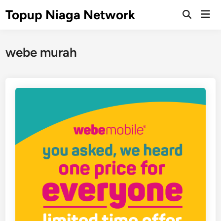
Skip
Topup Niaga Network
Mai
to
Open
Men
Search
content
webe murah