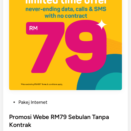
P
Pakej Internet
o
s
Promosi Webe RM79 Sebulan Tanpa
t
Kontrak
e