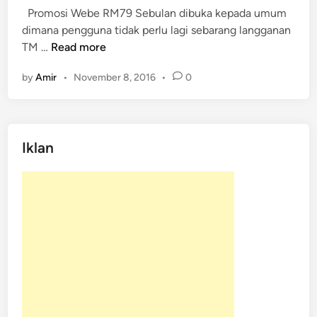
Promosi Webe RM79 Sebulan dibuka kepada umum
d
dimana pengguna tidak perlu lagi sebarang langganan
i
P
TM …
Read more
n
r
by
Amir
•
November 8, 2016
•
0
o
m
o
s
Iklan
i
W
e
b
e
R
M
7
9
S