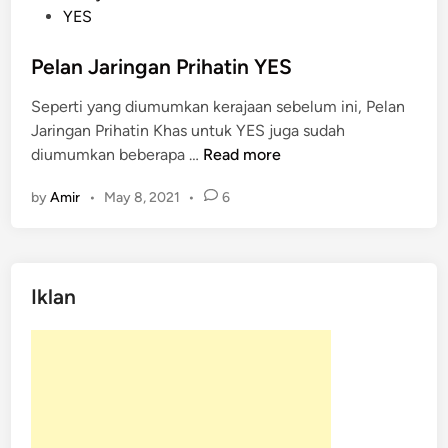
s
YES
t
e
Pelan Jaringan Prihatin YES
d
Seperti yang diumumkan kerajaan sebelum ini, Pelan
i
Jaringan Prihatin Khas untuk YES juga sudah
n
P
diumumkan beberapa …
Read more
e
by
Amir
•
May 8, 2021
•
6
l
a
n
J
Iklan
a
r
i
n
g
a
n