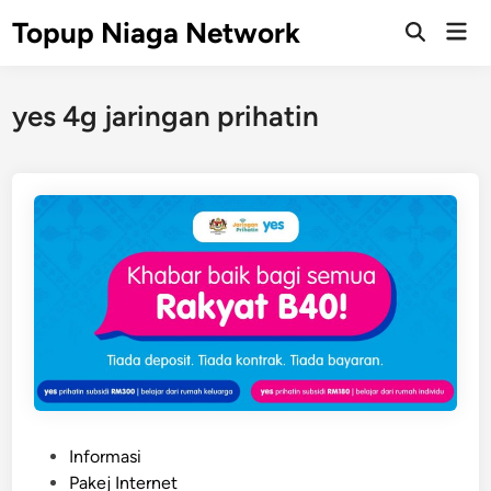
Skip
Topup Niaga Network
Mai
to
Open
Men
Search
content
yes 4g jaringan prihatin
P
Informasi
o
Pakej Internet