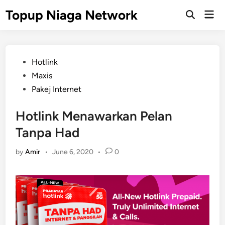
Skip
Topup Niaga Network
Mai
to
Open
Men
Search
content
Posted
Hotlink
in
Maxis
Pakej Internet
Hotlink Menawarkan Pelan
Tanpa Had
by
Amir
•
June 6, 2020
•
0