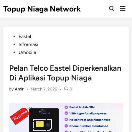
Skip
Topup Niaga Network
Mai
to
Open
Men
Search
content
Posted
Eastel
in
Informasi
Umobile
Pelan Telco Eastel Diperkenalkan
Di Aplikasi Topup Niaga
by
Amir
•
March 7, 2026
•
0