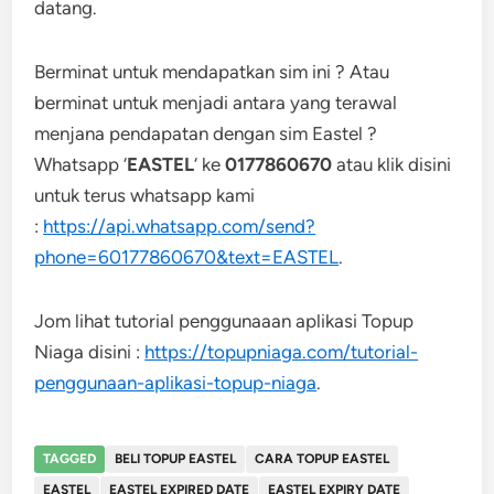
datang.
Berminat untuk mendapatkan sim ini ? Atau
berminat untuk menjadi antara yang terawal
menjana pendapatan dengan sim Eastel ?
Whatsapp ‘
EASTEL
‘ ke
0177860670
atau klik disini
untuk terus whatsapp kami
:
https://api.whatsapp.com/send?
phone=60177860670&text=EASTEL
.
Jom lihat tutorial penggunaaan aplikasi Topup
Niaga disini :
https://topupniaga.com/tutorial-
penggunaan-aplikasi-topup-niaga
.
TAGGED
BELI TOPUP EASTEL
CARA TOPUP EASTEL
EASTEL
EASTEL EXPIRED DATE
EASTEL EXPIRY DATE