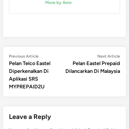
More by Amir
Post
Previous
Nex
Previous Article
Next Article
article:
artic
Pelan Telco Eastel
Pelan Eastel Prepaid
navigation
Diperkenalkan Di
Dilancarkan Di Malaysia
Aplikasi SRS
MYPREPAID2U
Leave a Reply