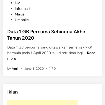
o
Digi
s
Informasi
t
Maxis
e
Umobile
d
i
Data 1 GB Percuma Sehingga Akhir
n
Tahun 2020
Data 1 GB percuma yang ditawarkan semenjak PKP
D
bermula pada 1 April 2020 lalu diteruskan lagi …
Read
a
more
t
by
Amir
•
June 8, 2020
•
0
a
1
G
B
Iklan
P
e
r