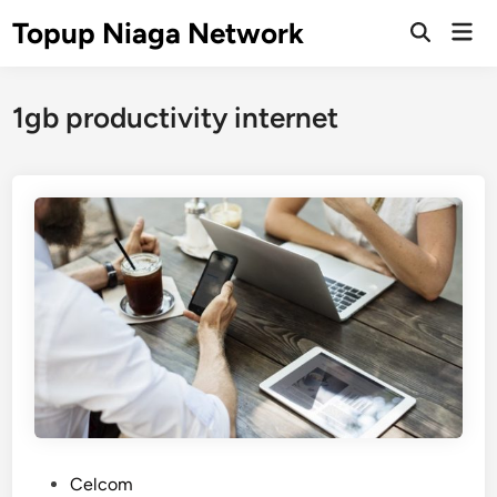
Skip
Topup Niaga Network
Mai
to
Open
Men
Search
content
1gb productivity internet
P
Celcom