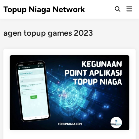
Skip
Topup Niaga Network
Mai
to
Open
Men
Search
content
agen topup games 2023