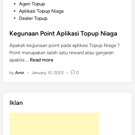
P
Agen Topup
o
Aplikasi Topup Niaga
s
Dealer Topup
t
e
Kegunaan Point Aplikasi Topup Niaga
d
Apakah kegunaan point pada aplikasi Topup Niaga ?
i
Point merupakan salah satu reward atau ganjaran
n
K
apabila …
Read more
e
by
Amir
•
January 10, 2023
•
0
g
u
n
a
Iklan
a
n
P
o
i