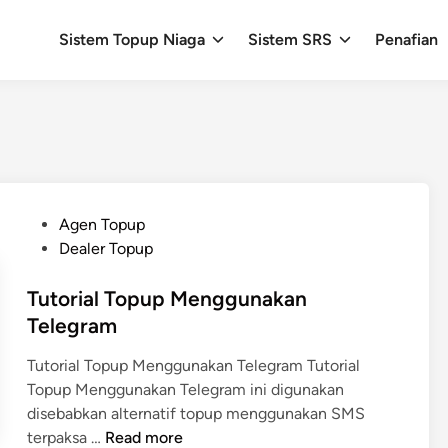
Sistem Topup Niaga
Sistem SRS
Penafian
P
Agen Topup
o
Dealer Topup
s
t
Tutorial Topup Menggunakan
e
Telegram
d
Tutorial Topup Menggunakan Telegram Tutorial
i
Topup Menggunakan Telegram ini digunakan
n
disebabkan alternatif topup menggunakan SMS
T
terpaksa …
Read more