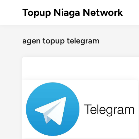
Skip
Topup Niaga Network
to
content
agen topup telegram