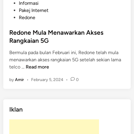
o
Informasi
s
Pakej Internet
t
Redone
e
d
Redone Mula Menawarkan Akses
i
Rangkaian 5G
n
Bermula pada bulan Februari ini, Redone telah mula
menawarkan akses rangkaian 5G setelah sekian lama
R
telco …
Read more
e
by
Amir
•
February 5, 2024
•
0
d
o
n
e
Iklan
M
u
l
a