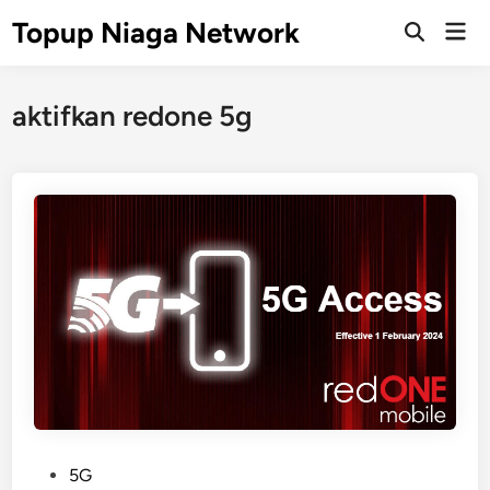
Skip
Topup Niaga Network
Mai
to
Open
Men
Search
content
aktifkan redone 5g
P
5G