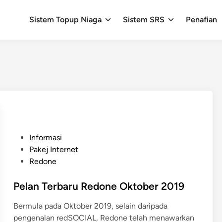
Sistem Topup Niaga
Sistem SRS
Penafian
P
Informasi
o
Pakej Internet
s
Redone
t
e
Pelan Terbaru Redone Oktober 2019
d
Bermula pada Oktober 2019, selain daripada
i
pengenalan redSOCIAL, Redone telah menawarkan
n