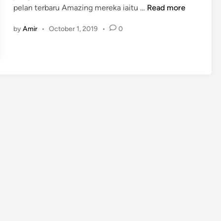
P
pelan terbaru Amazing mereka iaitu …
Read more
e
by
Amir
•
October 1, 2019
•
0
l
a
n
T
e
r
b
a
r
u
R
e
d
o
n
e
O