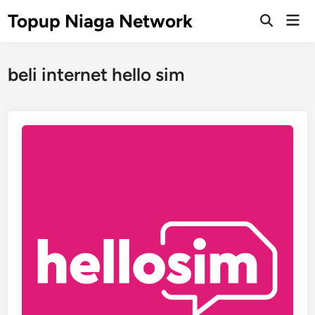
Skip
Topup Niaga Network
Mai
to
Open
Men
Search
content
beli internet hello sim