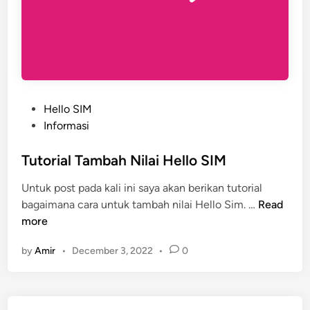
P
Hello SIM
o
Informasi
s
t
Tutorial Tambah Nilai Hello SIM
e
Untuk post pada kali ini saya akan berikan tutorial
d
T
bagaimana cara untuk tambah nilai Hello Sim. …
Read
i
u
more
n
t
by
Amir
•
December 3, 2022
•
0
o
r
i
a