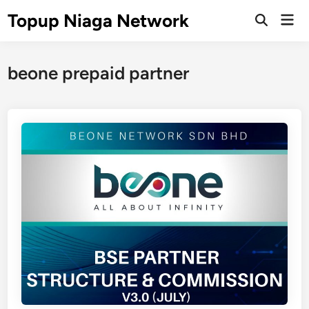
Skip
Topup Niaga Network
Mai
to
Open
Men
Search
content
beone prepaid partner