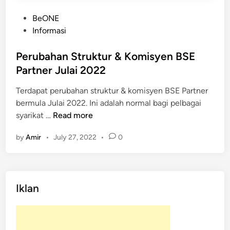
P
BeONE
o
Informasi
s
t
Perubahan Struktur & Komisyen BSE
e
Partner Julai 2022
d
Terdapat perubahan struktur & komisyen BSE Partner
i
bermula Julai 2022. Ini adalah normal bagi pelbagai
n
P
syarikat …
Read more
e
by
Amir
•
July 27, 2022
•
0
r
u
b
a
Iklan
h
a
n
S