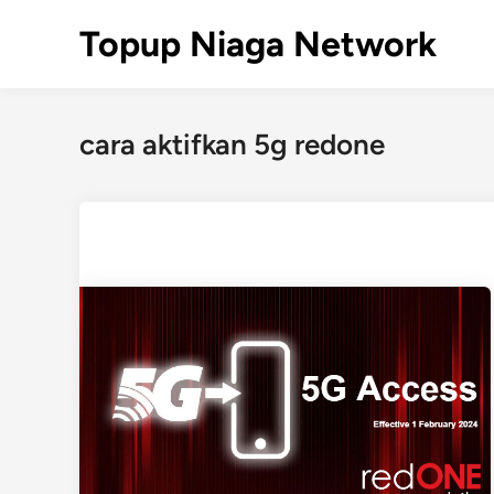
Skip
Topup Niaga Network
to
content
cara aktifkan 5g redone