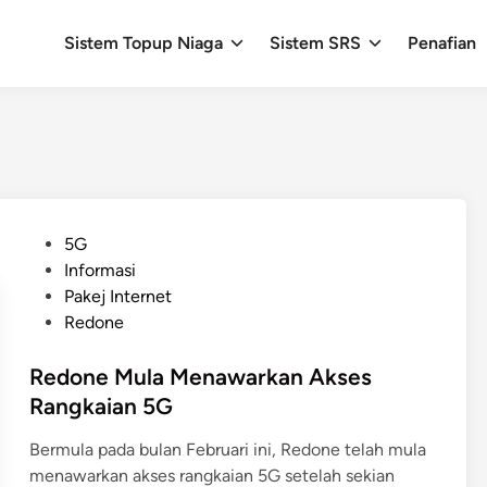
Sistem Topup Niaga
Sistem SRS
Penafian
P
5G
o
Informasi
s
Pakej Internet
t
Redone
e
d
Redone Mula Menawarkan Akses
i
Rangkaian 5G
n
Bermula pada bulan Februari ini, Redone telah mula
menawarkan akses rangkaian 5G setelah sekian