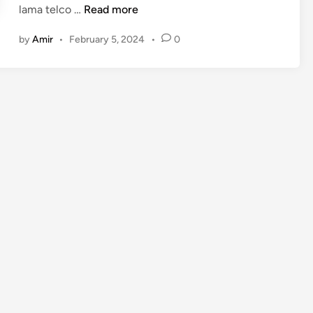
R
lama telco …
Read more
e
by
Amir
•
February 5, 2024
•
0
d
o
n
e
M
u
l
a
M
e
n
a
w
a
r
k
a