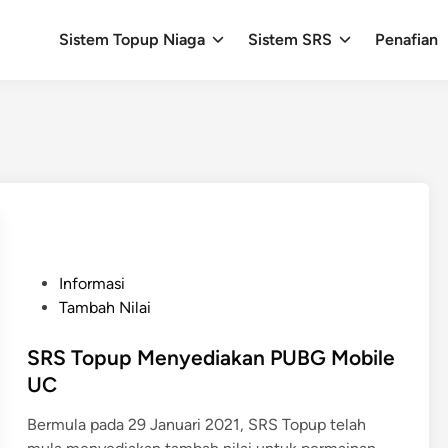
Sistem Topup Niaga
Sistem SRS
Penafian
P
Informasi
o
Tambah Nilai
s
t
SRS Topup Menyediakan PUBG Mobile
e
UC
d
Bermula pada 29 Januari 2021, SRS Topup telah
i