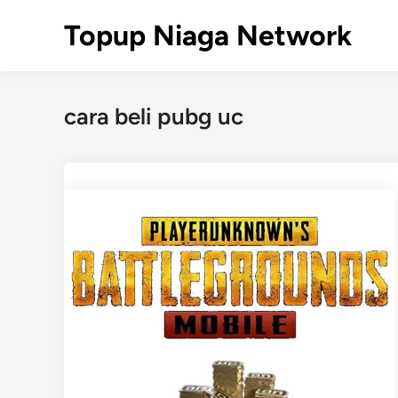
Skip
Topup Niaga Network
to
content
cara beli pubg uc