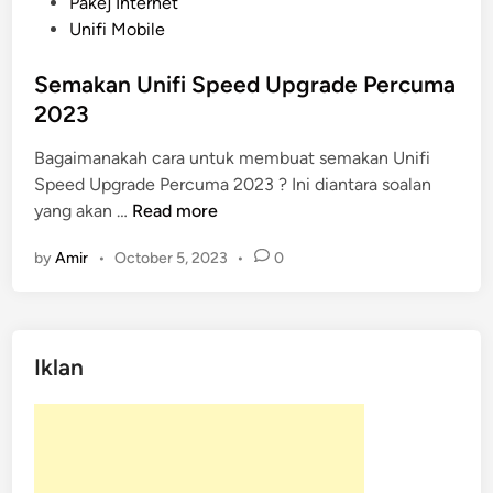
o
Pakej Internet
s
Unifi Mobile
t
e
Semakan Unifi Speed Upgrade Percuma
d
2023
i
Bagaimanakah cara untuk membuat semakan Unifi
n
Speed Upgrade Percuma 2023 ? Ini diantara soalan
S
yang akan …
Read more
e
by
Amir
•
October 5, 2023
•
0
m
a
k
a
Iklan
n
U
n
i
f