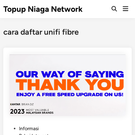
Skip
Topup Niaga Network
Mai
to
Open
Men
Search
content
cara daftar unifi fibre
P
Informasi