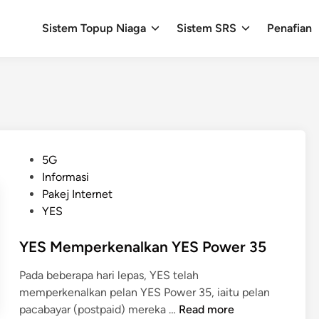
Sistem Topup Niaga
Sistem SRS
Penafian
P
5G
o
Informasi
s
Pakej Internet
t
YES
e
d
YES Memperkenalkan YES Power 35
i
Pada beberapa hari lepas, YES telah
n
memperkenalkan pelan YES Power 35, iaitu pelan
Y
pacabayar (postpaid) mereka …
Read more