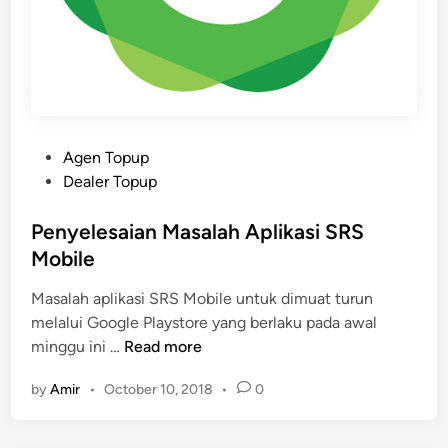
P
Agen Topup
o
Dealer Topup
s
t
Penyelesaian Masalah Aplikasi SRS
e
Mobile
d
Masalah aplikasi SRS Mobile untuk dimuat turun
i
melalui Google Playstore yang berlaku pada awal
n
P
minggu ini …
Read more
e
by
Amir
•
October 10, 2018
•
0
n
y
e