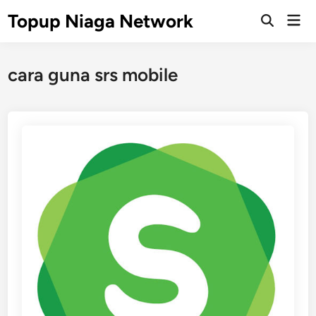
Skip
Topup Niaga Network
Mai
to
Open
Men
Search
content
cara guna srs mobile