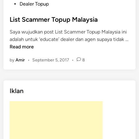
o
Dealer Topup
s
t
List Scammer Topup Malaysia
e
Saya wujudkan post List Scammer Topup Malaysia ini
d
adalah untuk ‘educate’ dealer dan agen supaya tidak …
i
L
Read more
n
i
by
Amir
•
September 5, 2017
•
8
s
t
S
c
Iklan
a
m
m
e
r
T
o