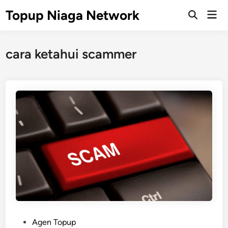
Skip
Topup Niaga Network
Mai
to
Open
Men
Search
content
cara ketahui scammer
P
Agen Topup