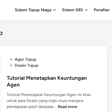
Sistem Topup Niaga
Sistem SRS
Penafian
p
P
Agen Topup
o
Dealer Topup
s
t
Tutorial Menetapkan Keuntungan
e
Agen
d
Tutorial Menetapkan Keuntungan Agen ini khas
i
untuk para Dealer yang ingin mula menjana
n
T
pendapatan pasif daripada …
Read more