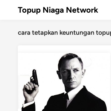
Skip
Topup Niaga Network
to
content
cara tetapkan keuntungan topu