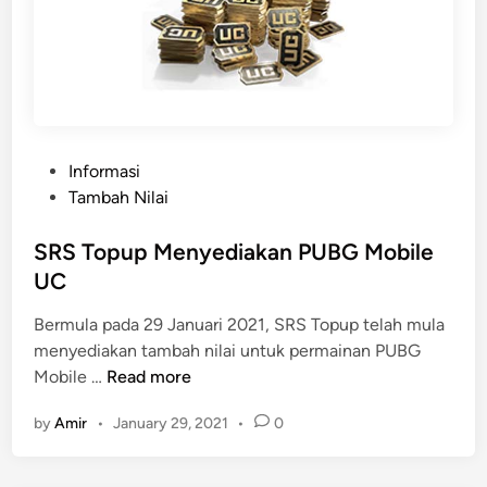
P
Informasi
o
Tambah Nilai
s
t
SRS Topup Menyediakan PUBG Mobile
e
UC
d
Bermula pada 29 Januari 2021, SRS Topup telah mula
i
menyediakan tambah nilai untuk permainan PUBG
n
S
Mobile …
Read more
R
by
Amir
•
January 29, 2021
•
0
S
T
o