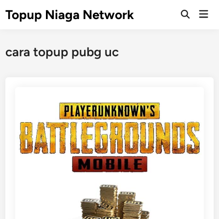
Skip
Topup Niaga Network
Mai
to
Open
Men
Search
content
cara topup pubg uc