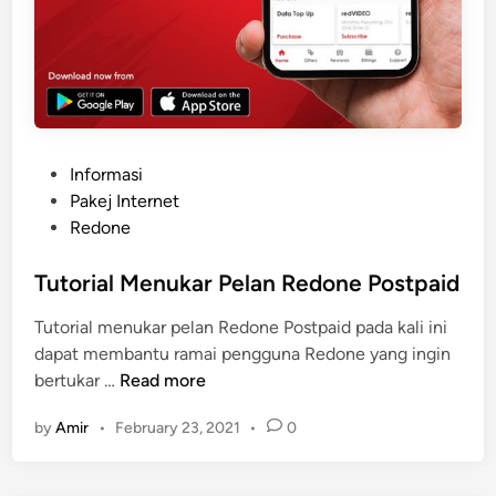
P
Informasi
o
Pakej Internet
s
Redone
t
e
Tutorial Menukar Pelan Redone Postpaid
d
Tutorial menukar pelan Redone Postpaid pada kali ini
i
dapat membantu ramai pengguna Redone yang ingin
n
T
bertukar …
Read more
u
by
Amir
•
February 23, 2021
•
0
t
o
r