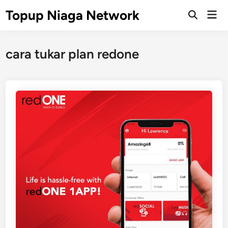
Skip
Topup Niaga Network
Mai
to
Open
Men
Search
content
cara tukar plan redone