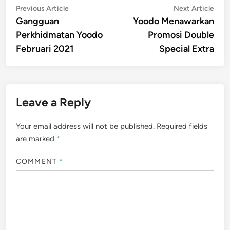
Post
Previous
Nex
Previous Article
Next Article
article:
artic
Gangguan
Yoodo Menawarkan
navigation
Perkhidmatan Yoodo
Promosi Double
Februari 2021
Special Extra
Leave a Reply
Your email address will not be published.
Required fields
are marked
*
COMMENT
*