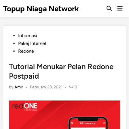
Skip
Topup Niaga Network
Mai
to
Open
Men
Search
content
Posted
Informasi
in
Pakej Internet
Redone
Tutorial Menukar Pelan Redone
Postpaid
by
Amir
•
February 23, 2021
•
0