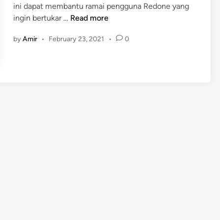
ini dapat membantu ramai pengguna Redone yang
T
ingin bertukar …
Read more
u
by
Amir
•
February 23, 2021
•
0
t
o
r
i
a
l
M
e
n
u
k
a
r
P
e
l