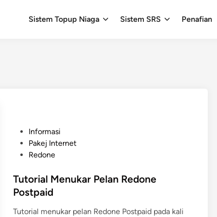
Sistem Topup Niaga
Sistem SRS
Penafian
P
Informasi
o
Pakej Internet
s
Redone
t
e
Tutorial Menukar Pelan Redone
d
Postpaid
i
Tutorial menukar pelan Redone Postpaid pada kali
n