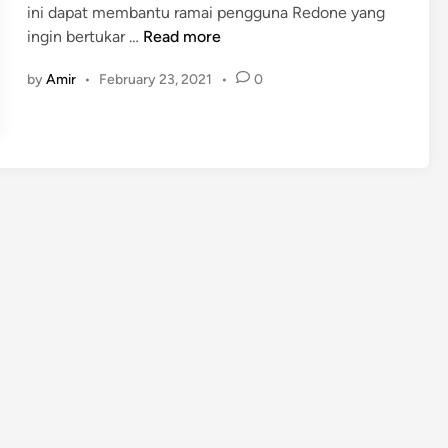
ini dapat membantu ramai pengguna Redone yang
T
ingin bertukar …
Read more
u
by
Amir
•
February 23, 2021
•
0
t
o
r
i
a
l
M
e
n
u
k
a
r
P
e
l