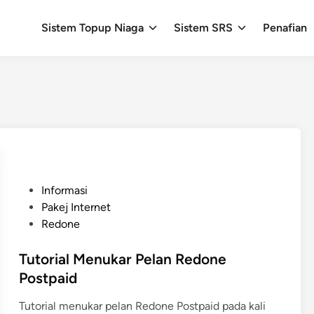
Sistem Topup Niaga
Sistem SRS
Penafian
P
Informasi
o
Pakej Internet
s
Redone
t
e
Tutorial Menukar Pelan Redone
d
Postpaid
i
Tutorial menukar pelan Redone Postpaid pada kali
n