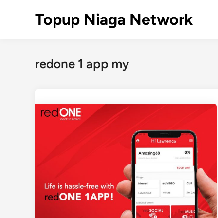
Skip
Topup Niaga Network
to
content
redone 1 app my