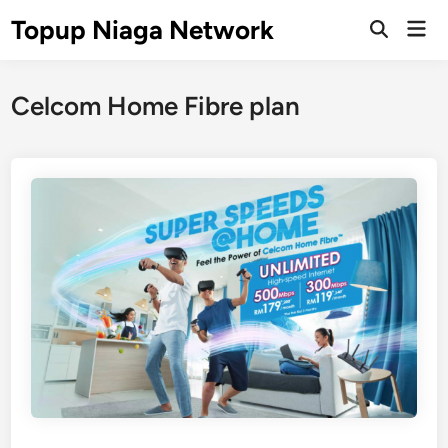
Skip
Topup Niaga Network
Mai
to
Open
Men
Search
content
Celcom Home Fibre plan