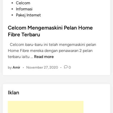
P
Celcom
o
Informasi
s
Pakej Internet
t
e
Celcom Mengemaskini Pelan Home
d
Fibre Terbaru
i
Celcom baru-baru ini telah mengemaskini pelan
n
Home Fibre mereka dengan penawaran 2 pelan
C
terbaru iaitu …
Read more
e
by
Amir
•
November 27, 2020
•
0
l
c
o
m
Iklan
M
e
n
g