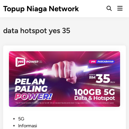
Skip
Topup Niaga Network
Mai
to
Open
Men
Search
content
data hotspot yes 35
P
5G
o
Informasi