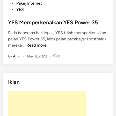
s
Pakej Internet
t
YES
e
d
YES Memperkenalkan YES Power 35
i
Pada beberapa hari lepas, YES telah memperkenalkan
n
pelan YES Power 35, iaitu pelan pacabayar (postpaid)
Y
mereka …
Read more
E
by
Amir
•
May 8, 2023
•
0
S
M
e
m
Iklan
p
e
r
k
e
n