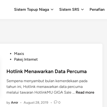
Sistem Topup Niaga
Sistem SRS
Penafian
P
Maxis
o
Pakej Internet
s
t
Hotlink Menawarkan Data Percuma
e
Sempena menyambut bulan kemerdekaan pada
d
tahun ini, Hotlink menawarkan data percuma
i
H
melalui tawaran HotlinkMU GIGA Sale …
Read more
n
o
by
Amir
•
August 28, 2019
•
0
t