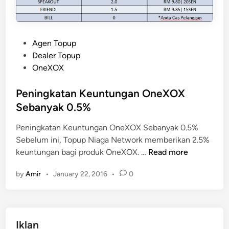
P
Agen Topup
o
Dealer Topup
s
OneXOX
t
e
Peningkatan Keuntungan OneXOX
d
Sebanyak 0.5%
i
Peningkatan Keuntungan OneXOX Sebanyak 0.5%
n
Sebelum ini, Topup Niaga Network memberikan 2.5%
P
keuntungan bagi produk OneXOX. …
Read more
e
by
Amir
•
January 22, 2016
•
0
n
i
n
g
Iklan
k