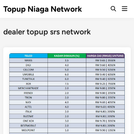
Skip
Topup Niaga Network
Mai
to
Open
Men
Search
content
dealer topup srs network