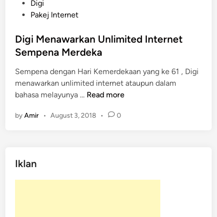
P
Digi
o
Pakej Internet
s
t
Digi Menawarkan Unlimited Internet
e
Sempena Merdeka
d
Sempena dengan Hari Kemerdekaan yang ke 61 , Digi
i
menawarkan unlimited internet ataupun dalam
n
D
bahasa melayunya …
Read more
i
by
Amir
•
August 3, 2018
•
0
g
i
M
e
Iklan
n
a
w
a
r