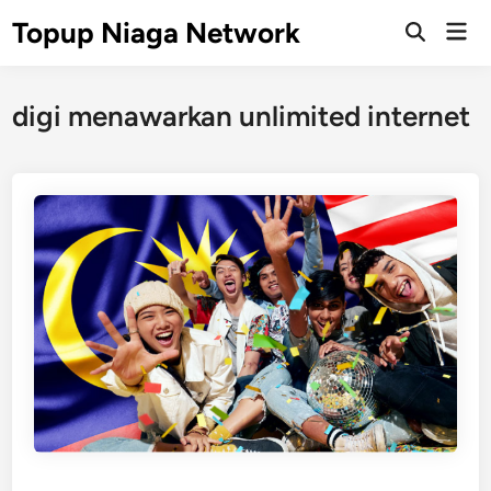
Skip
Topup Niaga Network
Mai
to
Open
Men
Search
content
digi menawarkan unlimited internet