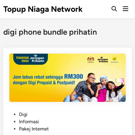
Skip
Topup Niaga Network
Mai
to
Open
Men
Search
content
digi phone bundle prihatin
P
Digi
o
Informasi
s
Pakej Internet