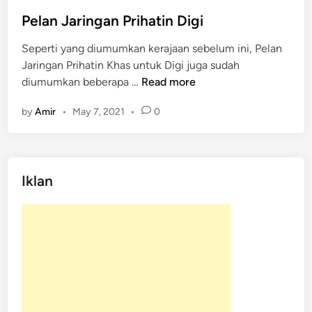
t
e
Pelan Jaringan Prihatin Digi
d
Seperti yang diumumkan kerajaan sebelum ini, Pelan
i
Jaringan Prihatin Khas untuk Digi juga sudah
n
P
diumumkan beberapa …
Read more
e
by
Amir
•
May 7, 2021
•
0
l
a
n
J
Iklan
a
r
i
n
g
a
n
P