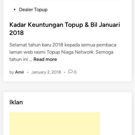
P
Dealer Topup
o
s
Kadar Keuntungan Topup & Bil Januari
t
2018
e
Selamat tahun baru 2018 kepada semua pembaca
d
laman web rasmi Topup Niaga Network. Semoga
i
K
tahun ini …
Read more
n
a
by
Amir
•
January 2, 2018
•
0
d
a
r
K
Iklan
e
u
n
t
u