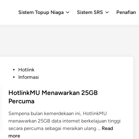
Sistem Topup Niaga
Sistem SRS
Penafian
P
Hotlink
o
Informasi
s
t
HotlinkMU Menawarkan 25GB
e
Percuma
d
Sempena bulan kemerdekaan ini, HotlinkMU
i
menawarkan 25GB data internet berkelajuan tinggi
n
H
secara percuma sebagai meraikan ulang …
Read
o
more