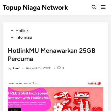
Skip
Topup Niaga Network
Mai
to
Open
Men
Search
content
Posted
Hotlink
in
Informasi
HotlinkMU Menawarkan 25GB
Percuma
by
Amir
•
August 19, 2020
•
0