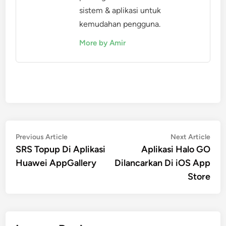
sistem & aplikasi untuk
kemudahan pengguna.
More by Amir
Post
Previous
Nex
Previous Article
Next Article
article:
artic
SRS Topup Di Aplikasi
Aplikasi Halo GO
navigation
Huawei AppGallery
Dilancarkan Di iOS App
Store