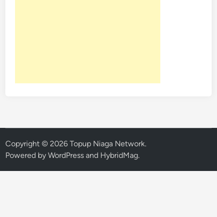
Copyright © 2026
Topup Niaga Network
.
Powered by
WordPress
and
HybridMag
.