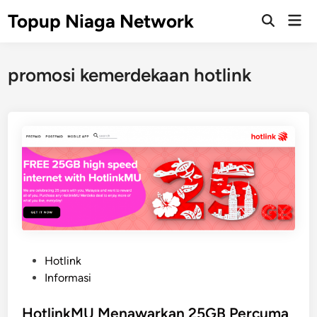
Skip
Topup Niaga Network
Mai
to
Open
Men
Search
content
promosi kemerdekaan hotlink
P
Hotlink
o
Informasi
s
t
HotlinkMU Menawarkan 25GB Percuma