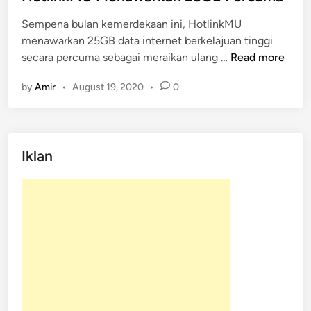
e
Sempena bulan kemerdekaan ini, HotlinkMU
d
menawarkan 25GB data internet berkelajuan tinggi
i
H
secara percuma sebagai meraikan ulang …
Read more
n
o
by
Amir
•
August 19, 2020
•
0
t
l
i
n
Iklan
k
M
U
M
e
n
a
w
a
r