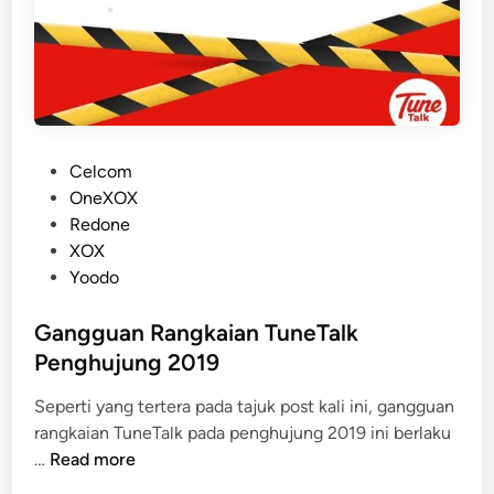
P
Celcom
o
OneXOX
s
Redone
t
XOX
e
Yoodo
d
i
Gangguan Rangkaian TuneTalk
n
Penghujung 2019
Seperti yang tertera pada tajuk post kali ini, gangguan
rangkaian TuneTalk pada penghujung 2019 ini berlaku
G
…
Read more
a