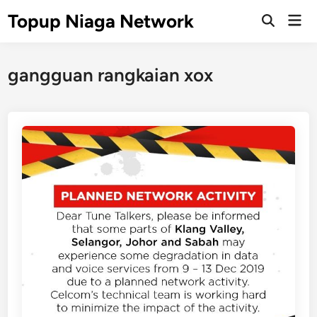
Skip
Topup Niaga Network
Mai
to
Open
Men
Search
content
gangguan rangkaian xox