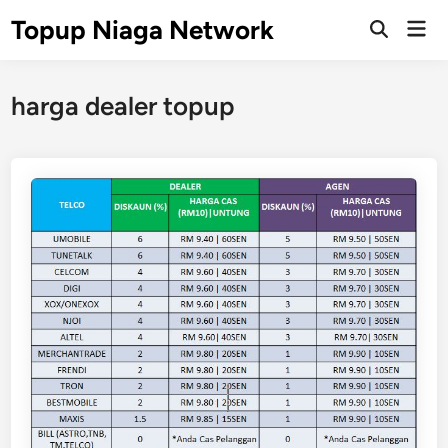
Skip
Topup Niaga Network
Mai
to
Open
Men
Search
content
harga dealer topup