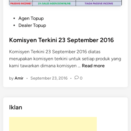
P
Agen Topup
o
Dealer Topup
s
t
Komisyen Terkini 23 September 2016
e
Komisyen Terkini 23 September 2016 diatas
d
merupakan komisyen terkini untuk setiap produk yang
i
K
kami tawarkan dimana komisyen …
Read more
n
o
by
Amir
•
September 23, 2016
•
0
m
i
s
y
Iklan
e
n
T
e