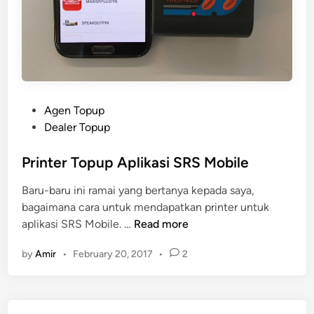
P
Agen Topup
o
Dealer Topup
s
t
Printer Topup Aplikasi SRS Mobile
e
Baru-baru ini ramai yang bertanya kepada saya,
d
bagaimana cara untuk mendapatkan printer untuk
i
P
aplikasi SRS Mobile. …
Read more
n
r
by
Amir
•
February 20, 2017
•
2
i
n
t
e