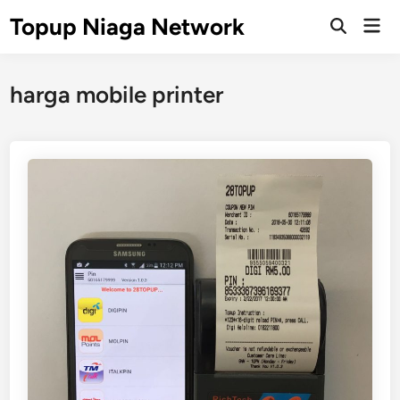
Skip
Topup Niaga Network
Mai
to
Open
Men
Search
content
harga mobile printer