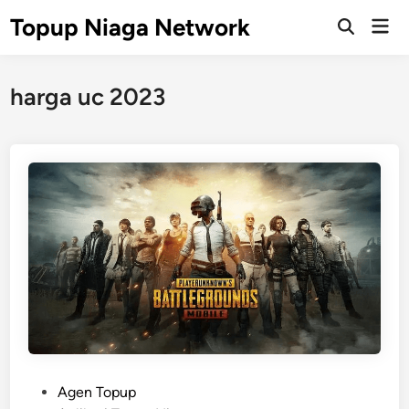
Skip
Topup Niaga Network
Mai
to
Open
Men
Search
content
harga uc 2023
P
Agen Topup