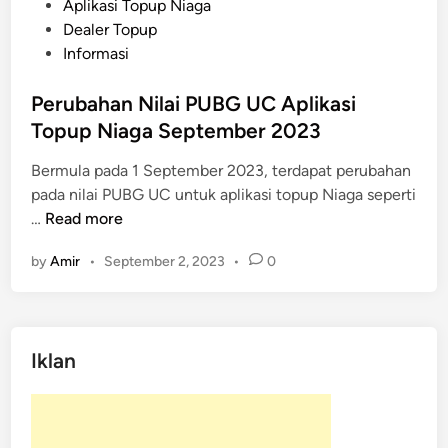
o
Aplikasi Topup Niaga
s
Dealer Topup
t
Informasi
e
d
Perubahan Nilai PUBG UC Aplikasi
i
Topup Niaga September 2023
n
Bermula pada 1 September 2023, terdapat perubahan
pada nilai PUBG UC untuk aplikasi topup Niaga seperti
P
…
Read more
e
by
Amir
•
September 2, 2023
•
0
r
u
b
a
Iklan
h
a
n
N