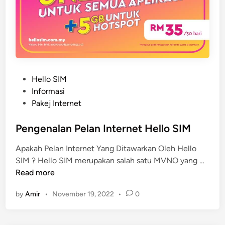
P
Hello SIM
o
Informasi
s
Pakej Internet
t
e
Pengenalan Pelan Internet Hello SIM
d
Apakah Pelan Internet Yang Ditawarkan Oleh Hello
i
P
SIM ? Hello SIM merupakan salah satu MVNO yang …
n
e
Read more
n
by
Amir
•
November 19, 2022
•
0
g
e
n