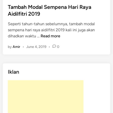
s
t
Tambah Modal Sempena Hari Raya
e
Aidilfitri 2019
d
Seperti tahun-tahun sebelumnya, tambah modal
i
sempena hari raya aidilfitri 2019 kali ini juga akan
n
T
dihadkan waktu …
Read more
a
by
Amir
•
June 4, 2019
•
0
m
b
a
h
Iklan
M
o
d
a
l
S
e