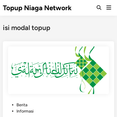
Skip
Topup Niaga Network
Mai
to
Open
Men
Search
content
isi modal topup
P
Berita
o
Informasi