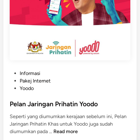
l
i
D
e
n
g
a
n
P
P
Informasi
r
o
Pakej Internet
o
s
Yoodo
m
t
o
e
Pelan Jaringan Prihatin Yoodo
s
d
i
Seperti yang diumumkan kerajaan sebelum ini, Pelan
i
R
Jaringan Prihatin Khas untuk Yoodo juga sudah
n
M
P
diumumkan pada …
Read more
2
e