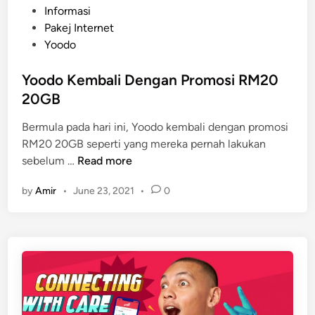
P
Informasi
o
Pakej Internet
s
Yoodo
t
e
Yoodo Kembali Dengan Promosi RM20
d
20GB
i
Bermula pada hari ini, Yoodo kembali dengan promosi
n
RM20 20GB seperti yang mereka pernah lakukan
Y
sebelum …
Read more
o
by
Amir
•
June 23, 2021
•
0
o
d
o
K
e
m
b
a