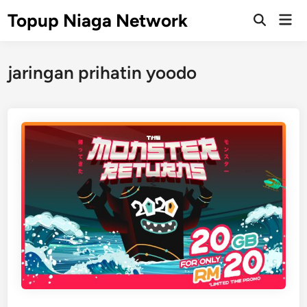
Skip
Topup Niaga Network
Mai
to
Open
Men
Search
content
jaringan prihatin yoodo