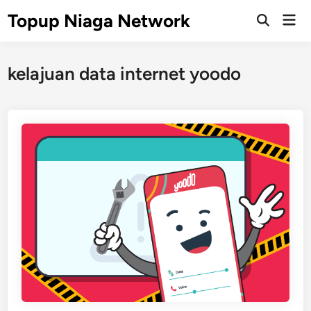
Skip
Topup Niaga Network
Mai
to
Open
Men
Search
content
kelajuan data internet yoodo