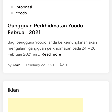
P
Informasi
o
Yoodo
s
t
Gangguan Perkhidmatan Yoodo
e
Februari 2021
d
Bagi pengguna Yoodo, anda berkemungkinan akan
i
mengalami gangguan perkhidmatan pada 24 – 26
n
G
Februari 2021 ini …
Read more
a
by
Amir
•
February 22, 2021
•
0
n
g
g
u
Iklan
a
n
P
e