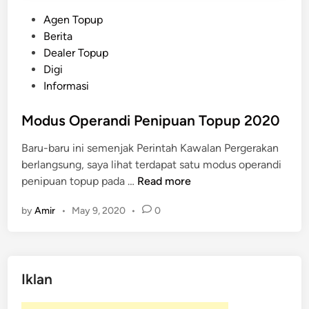
P
Agen Topup
o
Berita
s
Dealer Topup
t
Digi
e
Informasi
d
i
Modus Operandi Penipuan Topup 2020
n
Baru-baru ini semenjak Perintah Kawalan Pergerakan
berlangsung, saya lihat terdapat satu modus operandi
M
penipuan topup pada …
Read more
o
by
Amir
•
May 9, 2020
•
0
d
u
s
O
Iklan
p
e