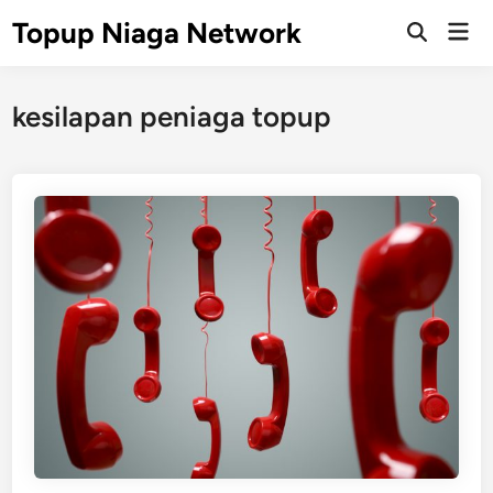
Skip
Topup Niaga Network
Mai
to
Open
Men
Search
content
kesilapan peniaga topup