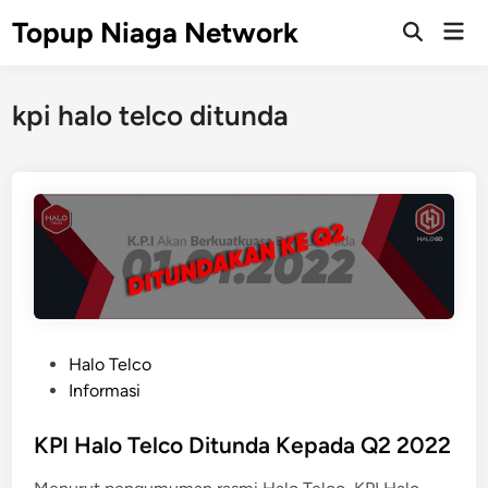
Skip
Topup Niaga Network
Mai
to
Open
Men
Search
content
kpi halo telco ditunda
P
Halo Telco
o
Informasi
s
t
KPI Halo Telco Ditunda Kepada Q2 2022
e