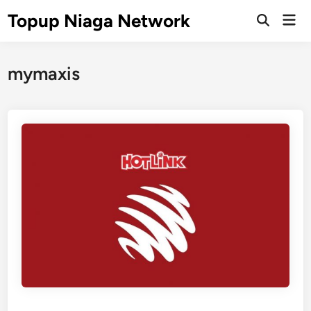
Skip
Topup Niaga Network
Mai
to
Open
Men
Search
content
mymaxis