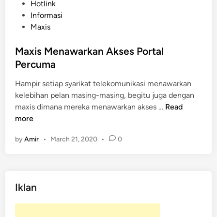
P
Hotlink
o
Informasi
s
Maxis
t
e
Maxis Menawarkan Akses Portal
d
Percuma
i
Hampir setiap syarikat telekomunikasi menawarkan
n
kelebihan pelan masing-masing, begitu juga dengan
M
maxis dimana mereka menawarkan akses …
Read
a
more
x
by
Amir
•
March 21, 2020
•
0
i
s
M
e
Iklan
n
a
w