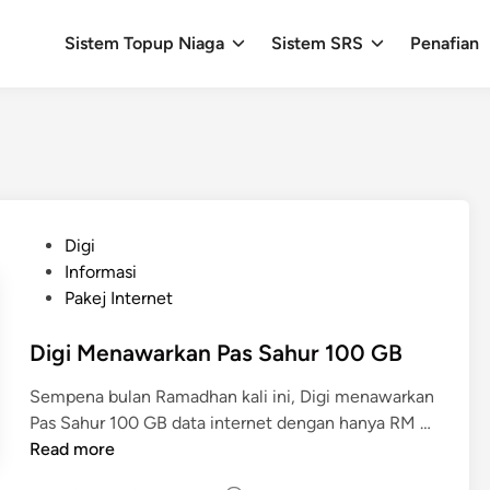
Sistem Topup Niaga
Sistem SRS
Penafian
P
Digi
o
Informasi
s
Pakej Internet
t
e
Digi Menawarkan Pas Sahur 100 GB
d
Sempena bulan Ramadhan kali ini, Digi menawarkan
i
D
Pas Sahur 100 GB data internet dengan hanya RM …
n
i
Read more
g