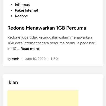
P
Informasi
o
Pakej Internet
s
Redone
t
e
Redone Menawarkan 1GB Percuma
d
Redone juga tidak ketinggalan dalam menawarkan
i
1GB data internet secara percuma bermula pada hari
n
R
ini 10 …
Read more
e
by
Amir
•
June 10, 2020
•
0
d
o
n
e
Iklan
M
e
n
a
w