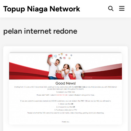
Skip
Topup Niaga Network
Mai
to
Open
Men
Search
content
pelan internet redone